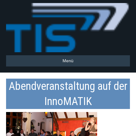
Menü
Abendveranstaltung auf der
InnoMATIK